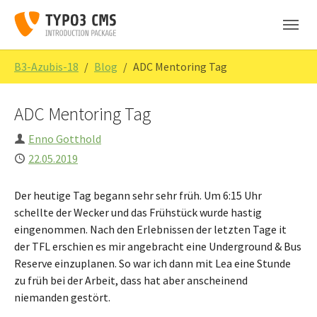
Skip to main navigation
Skip to main content
Skip to page footer
You are here:
B3-Azubis-18
Blog
ADC Mentoring Tag
ADC Mentoring Tag
Author
Enno Gotthold
Published
22.05.2019
Der heutige Tag begann sehr sehr früh. Um 6:15 Uhr
schellte der Wecker und das Frühstück wurde hastig
eingenommen. Nach den Erlebnissen der letzten Tage it
der TFL erschien es mir angebracht eine Underground & Bus
Reserve einzuplanen. So war ich dann mit Lea eine Stunde
zu früh bei der Arbeit, dass hat aber anscheinend
niemanden gestört.