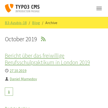
Skip to main navigation
Skip to main content
Skip to page footer
You are here:
B3-Azubis-18
Blog
Archive
October 2019
Bericht über das freiwillige
Berufsschulpraktikum in London 2019
Published
27.10.2019
Author
Daniel Mamedov
1