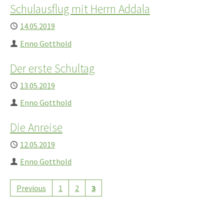
Schulausflug mit Herrn Addala
Published
14.05.2019
Author
Enno Gotthold
Der erste Schultag
Published
13.05.2019
Author
Enno Gotthold
Die Anreise
Published
12.05.2019
Author
Enno Gotthold
Previous
1
2
3