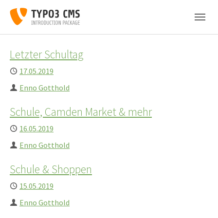
Skip to main navigation
Skip to main content
Skip to page footer
Letzter Schultag
Published
17.05.2019
Author
Enno Gotthold
Schule, Camden Market & mehr
Published
16.05.2019
Author
Enno Gotthold
Schule & Shoppen
Published
15.05.2019
Author
Enno Gotthold